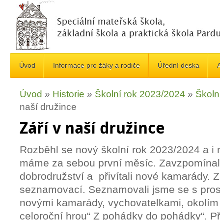
Úvod
Informace pro žáky a rodiče
Úřední deska
A
Úvod
»
Historie
»
Školní rok 2023/2024
»
Školn
naší družince
Září v naší družince
Rozběhl se nový školní rok 2023/2024 a i 
máme za sebou první měsíc. Zavzpomínal
dobrodružství a přivítali nové kamarády. Z
seznamovací. Seznamovali jsme se s prost
novými kamarády, vychovatelkami, okolím 
celoroční hrou“ Z pohádky do pohádky“. Př