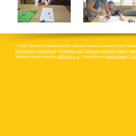
© 2026, Speciální mateřská škola, základní škola a praktická škola Par
Prohlášení o přístupnosti
|
Podmínky užití
|
Ochrana osobních údajů
|
Map
Webové stránky vytvořila
eBRÁNA s.r.o.
| Vytvořeno na
WebArchitect
|
SEO