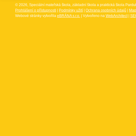
© 2026, Speciální mateřská škola, základní škola a praktická škola Par
Prohlášení o přístupnosti
|
Podmínky užití
|
Ochrana osobních údajů
|
Map
Webové stránky vytvořila
eBRÁNA s.r.o.
| Vytvořeno na
WebArchitect
|
SEO