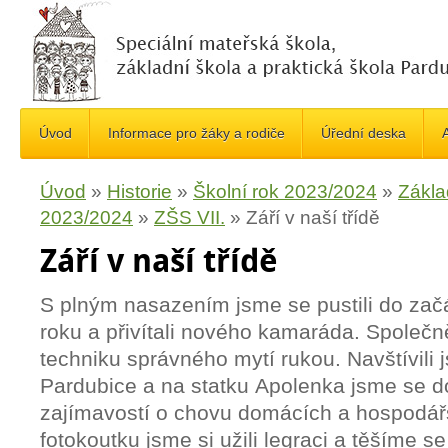
Úvod
Informace pro žáky a rodiče
Úřední deska
A
Úvod
»
Historie
»
Školní rok 2023/2024
»
Zákla
2023/2024
»
ZŠS VII.
»
Září v naší třídě
Září v naší třídě
S plným nasazením jsme se pustili do začá
roku a přivítali nového kamaráda. Společn
techniku správného mytí rukou. Navštívili
Pardubice a na statku Apolenka jsme se d
zajímavostí o chovu domácích a hospodářs
fotokoutku jsme si užili legraci a těšíme se 