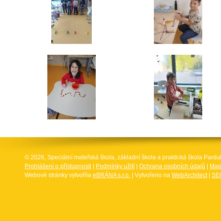
© 2026, Speciální mateřská škola, základní škola a praktická škola Par
Prohlášení o přístupnosti
|
Podmínky užití
|
Ochrana osobních údajů
|
Map
Webové stránky vytvořila
eBRÁNA s.r.o.
| Vytvořeno na
WebArchitect
|
SEO