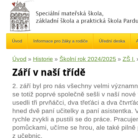
Úvod
Informace pro žáky a rodiče
Úřední deska
A
Úvod
»
Historie
»
Školní rok 2024/2025
»
ZŠ I.
Září v naší třídě
2. září byl pro nás všechny velmi význam
se totiž poprvé společně sešli v naší nové 
usedli tři prvňáčci, dva třeťáci a dva čtvrťá
hned dvě paní učitelky a paní asistentka. 
rychle zvykli a pustili se do práce. Pracu
pomůckami, učíme se hrou, ale také pilně
z učebnic.