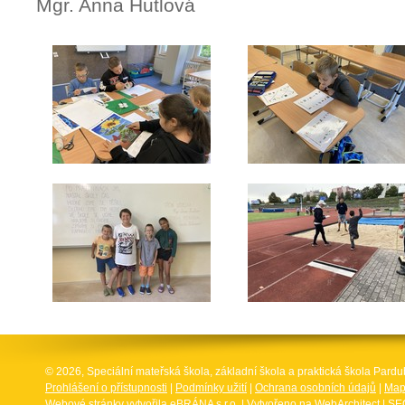
Mgr. Anna Hutlová
© 2026, Speciální mateřská škola, základní škola a praktická škola Par
Prohlášení o přístupnosti
|
Podmínky užití
|
Ochrana osobních údajů
|
Map
Webové stránky vytvořila
eBRÁNA s.r.o.
| Vytvořeno na
WebArchitect
|
SEO