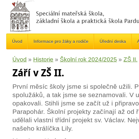
Úvod
Informace pro žáky a rodiče
Úřední deska
A
Úvod
»
Historie
»
Školní rok 2024/2025
»
ZŠ II.
Září v ZŠ II.
První měsíc školy jsme si společně užili. 
spolužáků, a tak jsme se seznamovali. V 
opakovali. Stihli jsme se začít už i připra
Parapohár. Školní projekty začínají až od ř
udělali vlastní třídní projekt sv. Václav. Ne
našeho králíčka Lily.