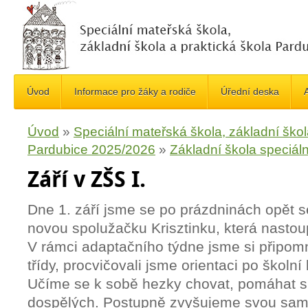
Úvod
Informace pro žáky a rodiče
Úřední deska
A
Úvod
»
Speciální mateřská škola, základní škol
Pardubice 2025/2026
»
Základní škola speciáln
Září v ZŠS I.
Dne 1. září jsme se po prázdninách opět sešl
novou spolužačku Krisztinku, která nastoupi
V rámci adaptačního týdne jsme si připomn
třídy, procvičovali jsme orientaci po školní 
Učíme se k sobě hezky chovat, pomáhat s
dospělých. Postupně zvyšujeme svou sam