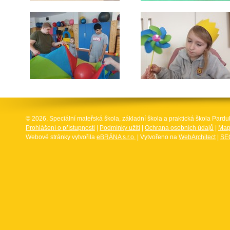
© 2026, Speciální mateřská škola, základní škola a praktická škola Par
Prohlášení o přístupnosti
|
Podmínky užití
|
Ochrana osobních údajů
|
Map
Webové stránky vytvořila
eBRÁNA s.r.o.
| Vytvořeno na
WebArchitect
|
SEO