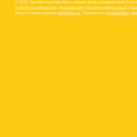
© 2026, Speciální mateřská škola, základní škola a praktická škola Par
Prohlášení o přístupnosti
|
Podmínky užití
|
Ochrana osobních údajů
|
Map
Webové stránky vytvořila
eBRÁNA s.r.o.
| Vytvořeno na
WebArchitect
|
SEO