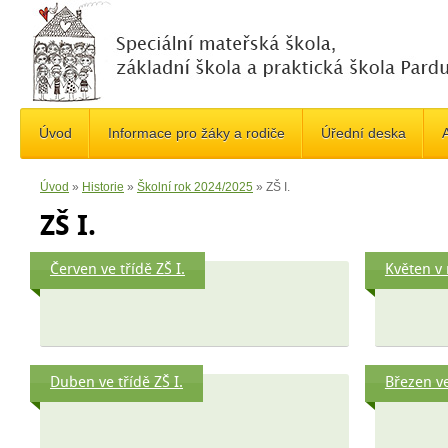
Úvod
Informace pro žáky a rodiče
Úřední deska
A
Úvod
»
Historie
»
Školní rok 2024/2025
»
ZŠ I.
ZŠ I.
Červen ve třídě ZŠ I.
Květen v 
Duben ve třídě ZŠ I.
Březen ve