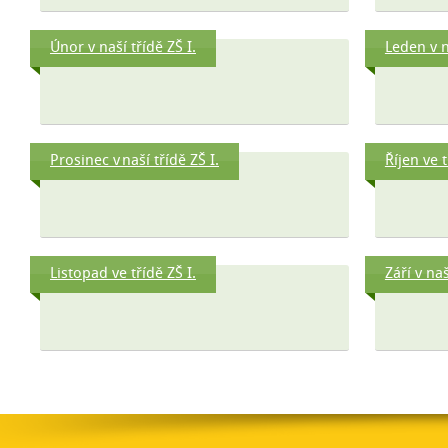
Únor v naší třídě ZŠ I.
Leden v n
Prosinec v naší třídě ZŠ I.
Říjen ve t
Listopad ve třídě ZŠ I.
Září v naš