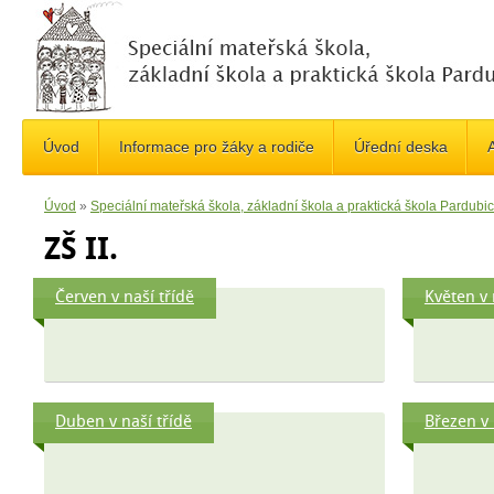
Úvod
Informace pro žáky a rodiče
Úřední deska
A
Úvod
»
Speciální mateřská škola, základní škola a praktická škola Pardub
ZŠ II.
Červen v naší třídě
Květen v 
Duben v naší třídě
Březen v 