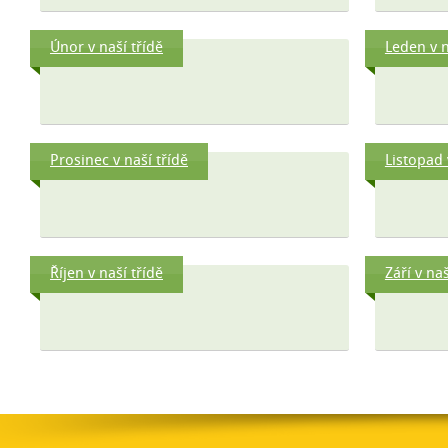
Únor v naší třídě
Leden v n
Prosinec v naší třídě
Listopad 
Říjen v naší třídě
Září v naš