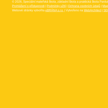
© 2026, Speciální mateřská škola, základní škola a praktická škola Par
Prohlášení o přístupnosti
|
Podmínky užití
|
Ochrana osobních údajů
|
Map
Webové stránky vytvořila
eBRÁNA s.r.o.
| Vytvořeno na
WebArchitect
|
SEO