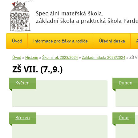
Úvod
Informace pro žáky a rodiče
Úřední deska
A
Úvod
»
Historie
»
Školní rok 2023/2024
»
Základní škola 2023/2024
»
ZŠ VII
ZŠ VII. (7.,9.)
Květen
Duben
Březen
Únor