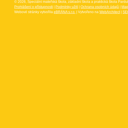
© 2026, Speciální mateřská škola, základní škola a praktická škola Par
Prohlášení o přístupnosti
|
Podmínky užití
|
Ochrana osobních údajů
|
Map
Webové stránky vytvořila
eBRÁNA s.r.o.
| Vytvořeno na
WebArchitect
|
SEO