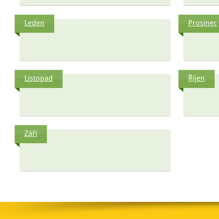
Leden
Prosinec
Listopad
Říjen
Září