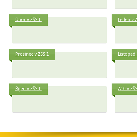
Únor v ZŠS I.
Leden v Z
Prosinec v ZŠS I.
Listopad 
Říjen v ZŠS I.
Září v ZŠS