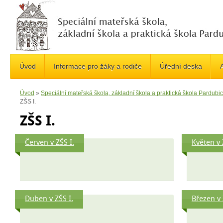
Úvod
Informace pro žáky a rodiče
Úřední deska
A
Úvod
»
Speciální mateřská škola, základní škola a praktická škola Pardub
ZŠS I.
ZŠS I.
Červen v ZŠS I.
Květen v 
Duben v ZŠS I.
Březen v 