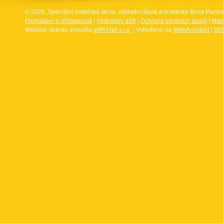
© 2026, Speciální mateřská škola, základní škola a praktická škola Par
Prohlášení o přístupnosti
|
Podmínky užití
|
Ochrana osobních údajů
|
Map
Webové stránky vytvořila
eBRÁNA s.r.o.
| Vytvořeno na
WebArchitect
|
SEO