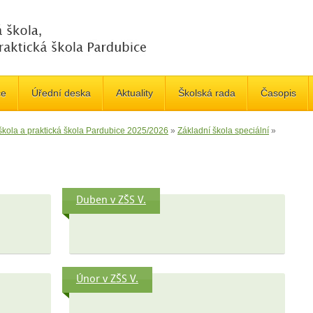
če
Úřední deska
Aktuality
Školská rada
Časopis
 škola a praktická škola Pardubice 2025/2026
»
Základní škola speciální
»
Duben v ZŠS V.
Únor v ZŠS V.