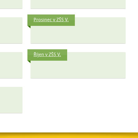
Prosinec v ZŠS V.
Říjen v ZŠS V.