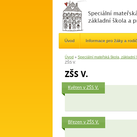
Úvod
Informace pro žáky a rodi
Úvod
»
Speciální mateřská škola, základní
ZŠS V.
ZŠS V.
Květen v ZŠS V.
Březen v ZŠS V.