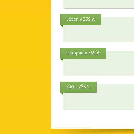
Leden v ZŠS V.
Listopad v ZŠS V.
Září v ZŠS V.