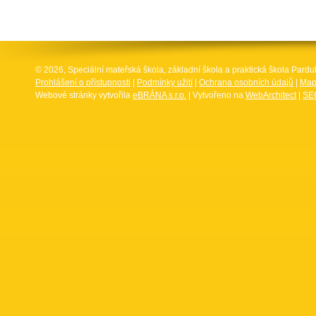
© 2026, Speciální mateřská škola, základní škola a praktická škola Par
Prohlášení o přístupnosti
|
Podmínky užití
|
Ochrana osobních údajů
|
Map
Webové stránky vytvořila
eBRÁNA s.r.o.
| Vytvořeno na
WebArchitect
|
SEO