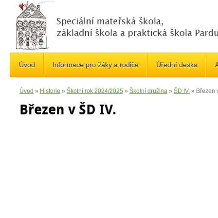
Úvod
Informace pro žáky a rodiče
Úřední deska
A
Úvod
»
Historie
»
Školní rok 2024/2025
»
Školní družina
»
ŠD IV.
»
Březen v
Březen v ŠD IV.