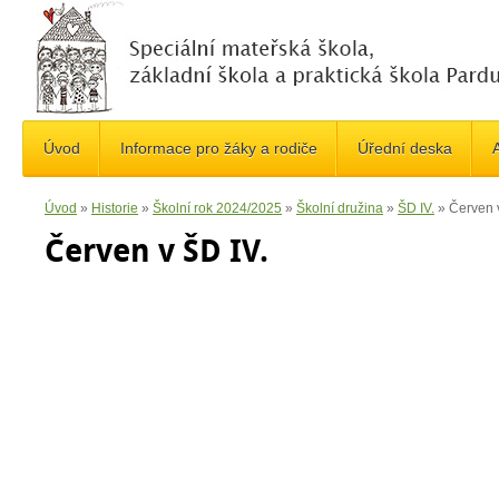
Úvod
Informace pro žáky a rodiče
Úřední deska
A
Úvod
»
Historie
»
Školní rok 2024/2025
»
Školní družina
»
ŠD IV.
»
Červen 
Červen v ŠD IV.