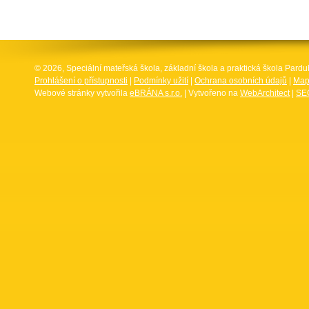
© 2026, Speciální mateřská škola, základní škola a praktická škola Par
Prohlášení o přístupnosti
|
Podmínky užití
|
Ochrana osobních údajů
|
Map
Webové stránky vytvořila
eBRÁNA s.r.o.
| Vytvořeno na
WebArchitect
|
SEO