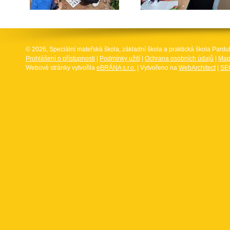
© 2026, Speciální mateřská škola, základní škola a praktická škola Par
Prohlášení o přístupnosti
|
Podmínky užití
|
Ochrana osobních údajů
|
Map
Webové stránky vytvořila
eBRÁNA s.r.o.
| Vytvořeno na
WebArchitect
|
SEO