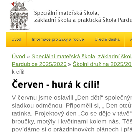
Úvod
Informace pro žáky a rodiče
Úřední deska
A
Úvod
»
Speciální mateřská škola, základní škol
Pardubice 2025/2026
»
Školní družina 2025/2
k cíli!
Červen - hurá k cíli!
V červnu jsme oslavili „Den dětí“ společn
sladkou odměnou. Připoměli si, „ Den otců“
tatínka. Projektový den „Co se děje v táv
broučky, motýly i květinami kolem nás. Tě
povídáme si o prázdninových plánech i přá