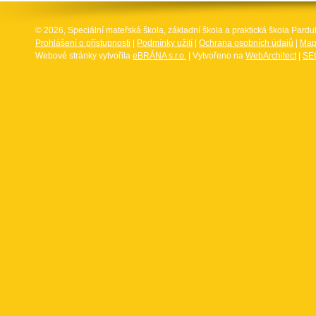
© 2026, Speciální mateřská škola, základní škola a praktická škola Par
Prohlášení o přístupnosti
|
Podmínky užití
|
Ochrana osobních údajů
|
Map
Webové stránky vytvořila
eBRÁNA s.r.o.
| Vytvořeno na
WebArchitect
|
SEO