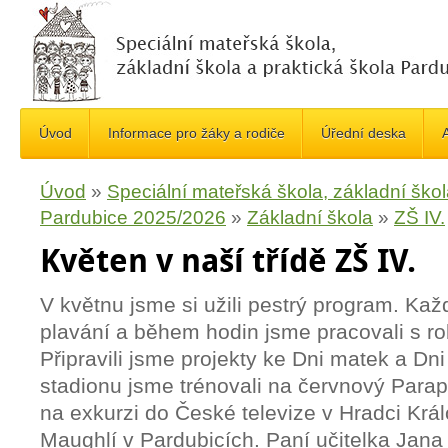
Úvod
Informace pro žáky a rodiče
Úřední deska
A
Úvod
»
Speciální mateřská škola, základní škol
Pardubice 2025/2026
»
Základní škola
»
ZŠ IV.
Květen v naší třídě ZŠ IV.
V květnu jsme si užili pestrý program. Každ
plavání a během hodin jsme pracovali s ro
Připravili jsme projekty ke Dni matek a Dni
stadionu jsme trénovali na červnový Parap
na exkurzi do České televize v Hradci Krá
Maughlí v Pardubicích. Paní učitelka Jan