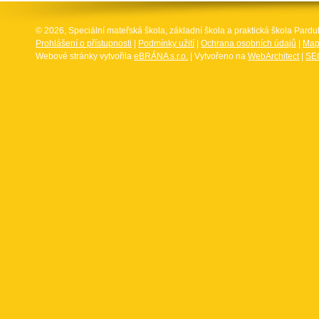
© 2026, Speciální mateřská škola, základní škola a praktická škola Par
Prohlášení o přístupnosti
|
Podmínky užití
|
Ochrana osobních údajů
|
Map
Webové stránky vytvořila
eBRÁNA s.r.o.
| Vytvořeno na
WebArchitect
|
SEO