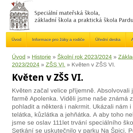
Úvod
Informace pro žáky a rodiče
Úřední deska
A
Úvod
»
Historie
»
Školní rok 2023/2024
»
Zákla
2023/2024
»
ZŠS VI.
»
Květen v ZŠS VI.
Květen v ZŠS VI.
Květen začal velice příjemně. Absolvovali
farmě Apolenka. Viděli jsme naše známá zv
pohladit a některá i nakrmit. Ukázali nám i 
telátka, kůzlátka a jehňátka. A aby toho ne
jsme se oslav 111let trvání speciálního ško
Setkání se uskutečnilo v parku Na Špici. P