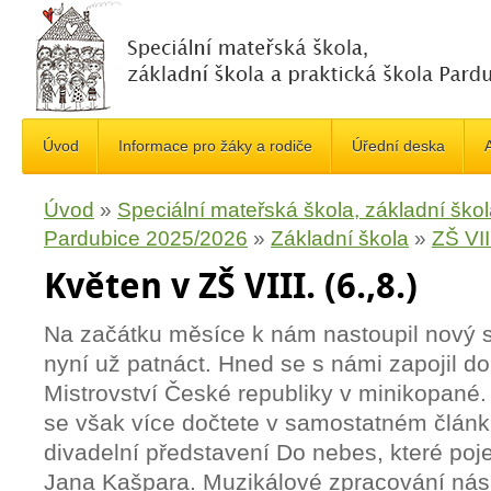
Úvod
Informace pro žáky a rodiče
Úřední deska
A
Úvod
»
Speciální mateřská škola, základní škol
Pardubice 2025/2026
»
Základní škola
»
ZŠ VII
Květen v ZŠ VIII. (6.,8.)
Na začátku měsíce k nám nastoupil nový s
nyní už patnáct. Hned se s námi zapojil d
Mistrovství České republiky v minikopané. 
se však více dočtete v samostatném článku
divadelní představení Do nebes, které poje
Jana Kašpara. Muzikálové zpracování nás 