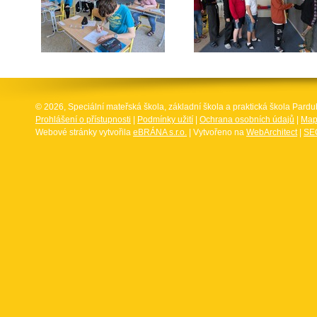
© 2026, Speciální mateřská škola, základní škola a praktická škola Par
Prohlášení o přístupnosti
|
Podmínky užití
|
Ochrana osobních údajů
|
Map
Webové stránky vytvořila
eBRÁNA s.r.o.
| Vytvořeno na
WebArchitect
|
SEO