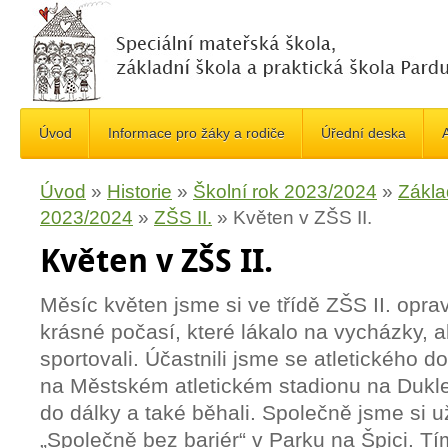
Úvod
Informace pro žáky a rodiče
Úřední deska
A
Úvod
»
Historie
»
Školní rok 2023/2024
»
Zákla
2023/2024
»
ZŠS II.
»
Květen v ZŠS II.
Květen v ZŠS II.
Měsíc květen jsme si ve třídě ZŠS II. oprav
krásné počasí, které lákalo na vycházky, 
sportovali. Účastnili jsme se atletického 
na Městském atletickém stadionu na Dukl
do dálky a také běhali. Společně jsme si už
„Společně bez bariér“ v Parku na Špici. 