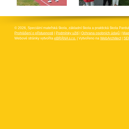
© 2026, Speciální mateřská škola, základní škola a praktická škola Par
Prohlášení o přístupnosti
|
Podmínky užití
|
Ochrana osobních údajů
|
Map
Webové stránky vytvořila
eBRÁNA s.r.o.
| Vytvořeno na
WebArchitect
|
SEO