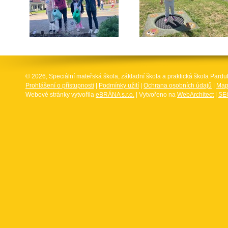
© 2026, Speciální mateřská škola, základní škola a praktická škola Par
Prohlášení o přístupnosti
|
Podmínky užití
|
Ochrana osobních údajů
|
Map
Webové stránky vytvořila
eBRÁNA s.r.o.
| Vytvořeno na
WebArchitect
|
SEO