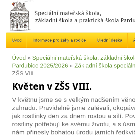
Úvod
Informace pro žáky a rodiče
Úřední deska
A
Úvod
»
Speciální mateřská škola, základní škol
Pardubice 2025/2026
»
Základní škola speciáln
ZŠS VIII.
Květen v ZŠS VIII.
V květnu jsme se s velkým nadšením věnova
zahradu. Pravidelně jsme zalévali, okopáv
jak rostlinky den za dnem rostou a sílí. Pov
rostliny potřebují ke svému životu, a s ús
nám přinesly bohatou úrodu jarních ředkvi