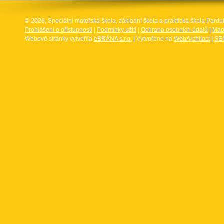
© 2026, Speciální mateřská škola, základní škola a praktická škola Par
Prohlášení o přístupnosti
|
Podmínky užití
|
Ochrana osobních údajů
|
Map
Webové stránky vytvořila
eBRÁNA s.r.o.
| Vytvořeno na
WebArchitect
|
SEO