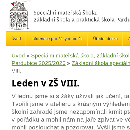
Úvod
Informace pro žáky a rodiče
Úřední deska
A
Úvod
»
Speciální mateřská škola, základní škol
Pardubice 2025/2026
»
Základní škola speciáln
VIII.
Leden v ZŠ VIII.
V lednu jsme si s žáky užívali jak učení, 
Tvořili jsme v ateliéru s krásným výhledem
školní zahradě jsme nezapomínali krmit pt
v pořádku a mohli nám na jaře zpívat ve v
mohli poslouchat a pozorovat. Vyšli jsme 