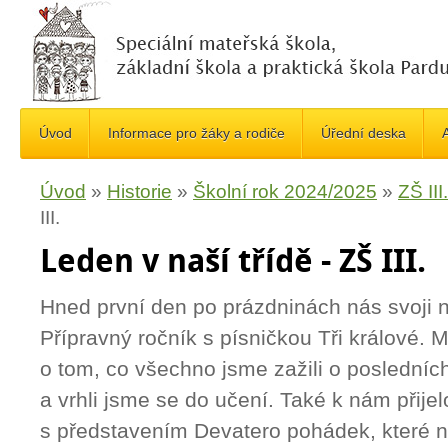
Úvod
Informace pro žáky a rodiče
Úřední deska
A
Úvod
»
Historie
»
Školní rok 2024/2025
»
ZŠ III.
III.
Leden v naší třídě - ZŠ III.
Hned první den po prázdninách nás svoji n
Přípravný ročník s písničkou Tři králové. 
o tom, co všechno jsme zažili o poslední
a vrhli jsme se do učení. Také k nám přijel
s představením Devatero pohádek, které n