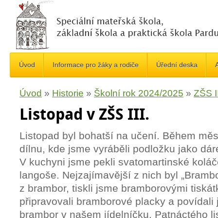
Úvod
Informace pro žáky a rodiče
Úřední deska
A
Úvod
»
Historie
»
Školní rok 2024/2025
»
ZŠS II
Listopad v ZŠS III.
Listopad byl bohatší na učení. Během měs
dílnu, kde jsme vyráběli podložku jako dá
V kuchyni jsme pekli svatomartinské koláče
langoše. Nejzajímavější z nich byl „Brambo
z brambor, tiskli jsme bramborovými tiská
připravovali bramborové placky a povídali
brambor v našem jídelníčku. Patnáctého li