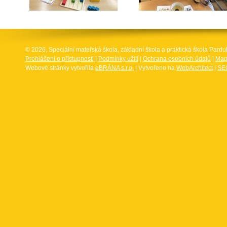
© 2026, Speciální mateřská škola, základní škola a praktická škola Par
Prohlášení o přístupnosti
|
Podmínky užití
|
Ochrana osobních údajů
|
Map
Webové stránky vytvořila
eBRÁNA s.r.o.
| Vytvořeno na
WebArchitect
|
SEO