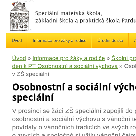
Úvod
Informace pro žáky a rodiče
Úřední deska
A
Úvod
»
Informace pro žáky a rodiče
»
Školní pr
den k PT Osobnostní a sociální výchova
»
Osob
v ZŠ speciální
Osobnostní a sociální vých
speciální
V prosinci se žáci ZŠ speciální zapojili d
osobnostní a sociální výchovu s vánoční te
povídaly o vánočních tradicích ve svých ro
o zvycích a společně si užily vánoční čajov