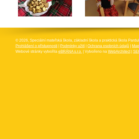
© 2026, Speciální mateřská škola, základní škola a praktická škola Par
Prohlášení o přístupnosti
|
Podmínky užití
|
Ochrana osobních údajů
|
Map
Webové stránky vytvořila
eBRÁNA s.r.o.
| Vytvořeno na
WebArchitect
|
SEO