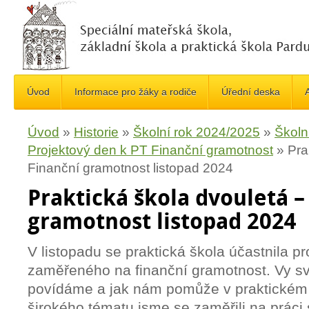
Úvod
Informace pro žáky a rodiče
Úřední deska
A
Úvod
»
Historie
»
Školní rok 2024/2025
»
Školn
Projektový den k PT Finanční gramotnost
»
Pra
Finanční gramotnost listopad 2024
Praktická škola dvouletá –
gramotnost listopad 2024
V listopadu se praktická škola účastnila p
zaměřeného na finanční gramotnost. Vy světl
povídáme a jak nám pomůže v praktickém ž
širokého tématu jsme se zaměřili na práci