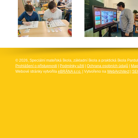
© 2026, Speciální mateřská škola, základní škola a praktická škola Par
Prohlášení o přístupnosti
|
Podmínky užití
|
Ochrana osobních údajů
|
Map
Webové stránky vytvořila
eBRÁNA s.r.o.
| Vytvořeno na
WebArchitect
|
SEO