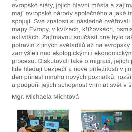
evropské státy, jejich hlavní města a zají
mají evropské národy společného a jaké tra
spojují. Své znalosti si následně ověřovali
mapy Evropy, v kvízech, křížovkách, osmi
aktivitách. Zajímavou součástí dne bylo ta
potravin z jiných světadílů až na evropský 
zamýšleli nad ekologickými i ekonomickým
procesu. Diskutovali také o migraci, jejích
lidé hledají bezpečí a nové příležitosti v j
den přinesl mnoho nových poznatků, rozšíř
a podpořil jejich schopnost vnímat svět v š
Mgr. Michaela Michtová