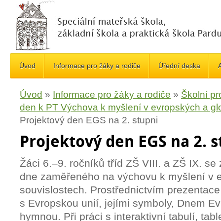
Úvod
Informace pro žáky a rodiče
Úřední deska
A
Úvod
»
Informace pro žáky a rodiče
»
Školní pr
den k PT Výchova k myšlení v evropských a gl
Projektový den EGS na 2. stupni
Projektový den EGS na 2. s
Žáci 6.–9. ročníků tříd ZŠ VIII. a ZŠ IX. se
dne zaměřeného na výchovu k myšlení v e
souvislostech. Prostřednictvím prezentace
s Evropskou unií, jejími symboly, Dnem Ev
hymnou. Při práci s interaktivní tabulí, ta