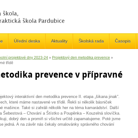
če
Úřední deska
Aktuality
Školská rada
Časopis
kolní projektové dny 2023-24
»
Projektový den metodika prevence
»
né třídě
etodika prevence v přípravné
jektový interaktivní den metodika prevence II. etapa „šikana jinak“.
lech, které máme nastavené ve třídě. Řekli si několik básniček
é mašince. Také si zahráli několik her na téma kamarádství. Další
a Šebestová – Chování a Štístko a Poupěnka – Kouzelná slovíčka.
ěkuji, dobrý den a promiň si všichni určitě zapamatujeme. Poté jsme
o se jedná. A na závěr nás čekaly omalovánky správného chování