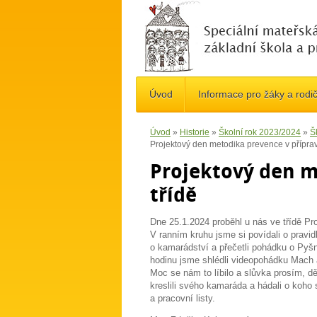
Úvod
Informace pro žáky a rodi
Úvod
»
Historie
»
Školní rok 2023/2024
»
Š
Projektový den metodika prevence v příprav
Projektový den m
třídě
Dne 25.1.2024 proběhl u nás ve třídě
Pro
V ranním kruhu jsme si povídali o pravid
o kamarádství a přečetli pohádku o Pyšn
hodinu jsme shlédli videopohádku Mach 
Moc se nám to líbilo a slůvka prosím, d
kreslili svého kamaráda a hádali o koh
a pracovní listy.