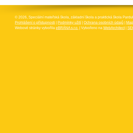
© 2026, Speciální mateřská škola, základní škola a praktická škola Par
Prohlášení o přístupnosti
|
Podmínky užití
|
Ochrana osobních údajů
|
Map
Webové stránky vytvořila
eBRÁNA s.r.o.
| Vytvořeno na
WebArchitect
|
SEO