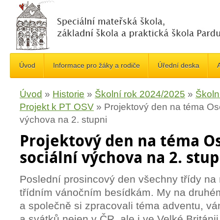
Úvod
Informace pro žáky a rodiče
Úřední deska
A
Úvod
»
Historie
»
Školní rok 2024/2025
»
Školn
Projekt k PT OSV
»
Projektový den na téma Oso
výchova na 2. stupni
Projektový den na téma O
sociální výchova na 2. stup
Poslední prosincový den všechny třídy na 
třídním vánočním besídkám. My na druhém 
a společně si zpracovali téma adventu, vá
a svátků nejen v ČR, ale i ve Velké Británi