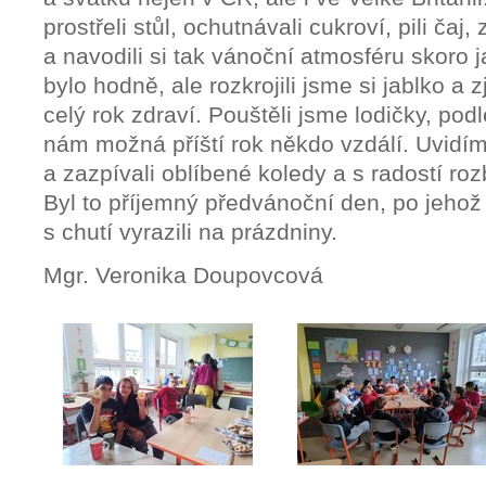
prostřeli stůl, ochutnávali cukroví, pili čaj,
a navodili si tak vánoční atmosféru skoro 
bylo hodně, ale rozkrojili jsme si jablko a 
celý rok zdraví. Pouštěli jsme lodičky, pod
nám možná příští rok někdo vzdálí. Uvidím
a zazpívali oblíbené koledy a s radostí roz
Byl to příjemný předvánoční den, po jeho
s chutí vyrazili na prázdniny.
Mgr. Veronika Doupovcová