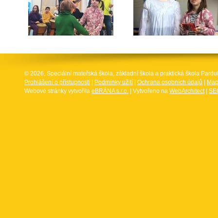
© 2026, Speciální mateřská škola, základní škola a praktická škola Par
Prohlášení o přístupnosti
|
Podmínky užití
|
Ochrana osobních údajů
|
Map
Webové stránky vytvořila
eBRÁNA s.r.o.
| Vytvořeno na
WebArchitect
|
SEO