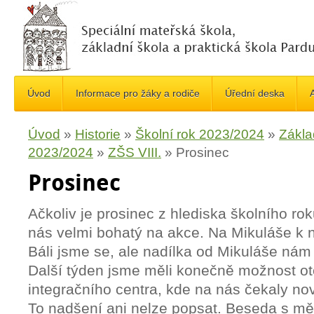
Úvod
Informace pro žáky a rodiče
Úřední deska
A
Úvod
»
Historie
»
Školní rok 2023/2024
»
Zákla
2023/2024
»
ZŠS VIII.
»
Prosinec
Prosinec
Ačkoliv je prosinec z hlediska školního rok
nás velmi bohatý na akce. Na Mikuláše k nám
Báli jsme se, ale nadílka od Mikuláše nám 
Další týden jsme měli konečně možnost ot
integračního centra, kde na nás čekaly no
To nadšení ani nelze popsat. Beseda s mě