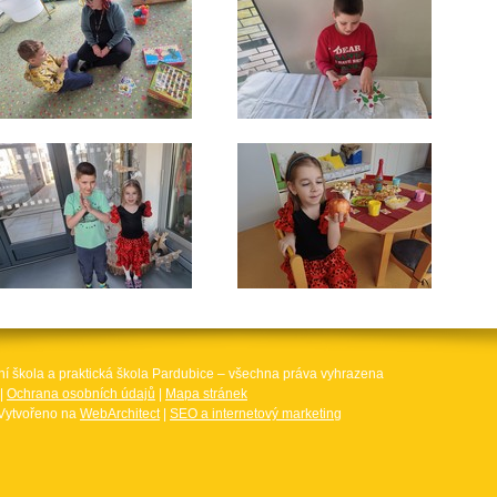
ní škola a praktická škola Pardubice – všechna práva vyhrazena
|
Ochrana osobních údajů
|
Mapa stránek
Vytvořeno na
WebArchitect
|
SEO a internetový marketing