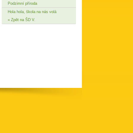
Podzimní příroda
Hola hola, škola na nás volá
Zpět na ŠD V.