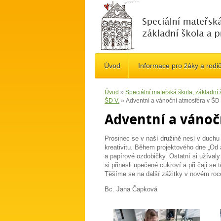
Úvod
Informace pro žáky a rodi
Úvod
»
Speciální mateřská škola, základní
ŠD V.
»
Adventní a vánoční atmosféra v ŠD 
Adventní a vánoč
Prosinec se v naší družině nesl v duchu 
kreativitu. Během projektového dne „Od a
a papírové ozdobičky. Ostatní si užíval
si přinesli upečené cukroví a při čaji se
Těšíme se na další zážitky v novém roc
Bc. Jana Čapková