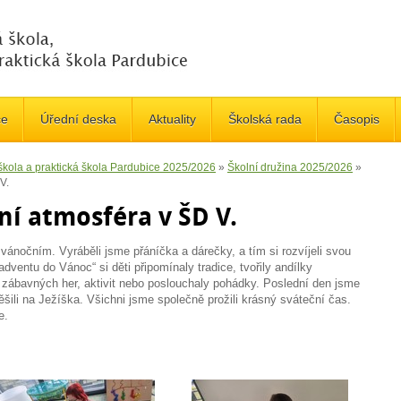
če
Úřední deska
Aktuality
Školská rada
Časopis
 škola a praktická škola Pardubice 2025/2026
»
Školní družina 2025/2026
»
V.
ní atmosféra v ŠD V.
vánočním. Vyráběli jsme přáníčka a dárečky, a tím si rozvíjeli svou
dventu do Vánoc“ si děti připomínaly tradice, tvořily andílky
y zábavných her, aktivit nebo poslouchaly pohádky. Poslední den jsme
 těšili na Ježíška. Všichni jsme společně prožili krásný sváteční čas.
e.