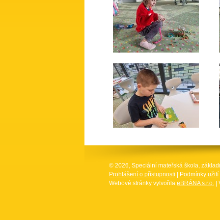
© 2026, Speciální mateřská škola, základ
Prohlášení o přístupnosti
|
Podmínky užití
Webové stránky vytvořila
eBRÁNA s.r.o.
| 