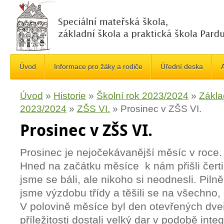
Úvod
Informace pro žáky a rodiče
Úřední deska
A
Úvod
»
Historie
»
Školní rok 2023/2024
»
Zákla
2023/2024
»
ZŠS VI.
»
Prosinec v ZŠS VI.
Prosinec v ZŠS VI.
Prosinec je nejočekávanější měsíc v roce. 
Hned na začátku měsíce k nám přišli čert
jsme se báli, ale nikoho si neodnesli. Pilně 
jsme výzdobu třídy a těšili se na všechno,
V polovině měsíce byl den otevřených dveř
příležitosti dostali velký dar v podobě inte