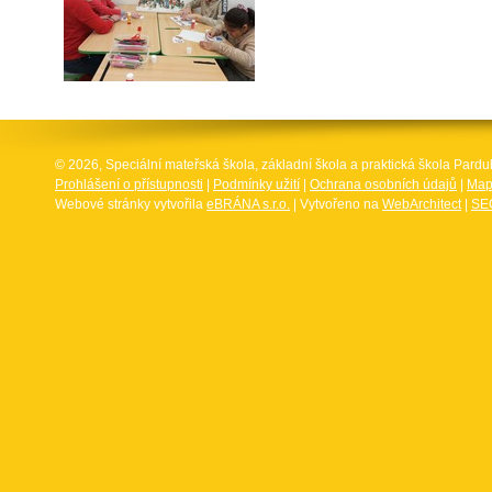
© 2026, Speciální mateřská škola, základní škola a praktická škola Par
Prohlášení o přístupnosti
|
Podmínky užití
|
Ochrana osobních údajů
|
Map
Webové stránky vytvořila
eBRÁNA s.r.o.
| Vytvořeno na
WebArchitect
|
SEO