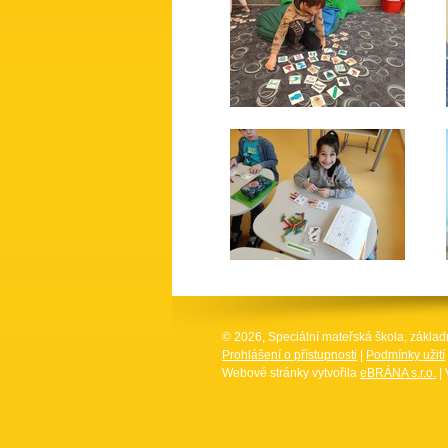
© 2026, Speciální mateřská škola, základ
Prohlášení o přístupnosti
|
Podmínky užití
Webové stránky vytvořila
eBRÁNA s.r.o.
| 