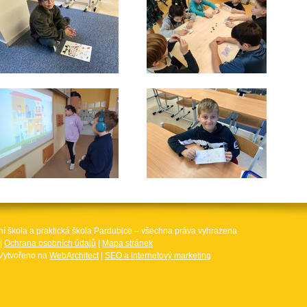
ní škola a praktická škola Pardubice – všechna práva vyhrazena
|
Ochrana osobních údajů
|
Mapa stránek
Vytvořeno na
WebArchitect
|
SEO a internetový marketing