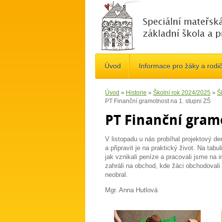
Úvod
Informace pro žáky a rodi
Úvod
»
Historie
»
Školní rok 2024/2025
»
Š
PT Finanční gramotnost na 1. stupni ZŠ
PT Finanční gramo
V listopadu u nás probíhal projektový de
a připravit je na praktický život. Na tab
jak vznikali peníze a pracovali jsme na 
zahráli na obchod, kde žáci obchodovali
neobral.
Mgr. Anna Hutlová