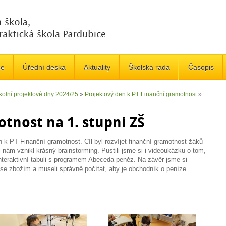
če
Úřední deska
Aktuality
Školská rada
Časopis
kolní projektové dny 2024/25
»
Projektový den k PT Finanční gramotnost
»
tnost na 1. stupni ZŠ
n k PT Finanční gramotnost. Cíl byl rozvíjet finanční gramotnost žáků
uli nám vznikl krásný brainstorming. Pustili jsme si i videoukázku o tom,
interaktivní tabuli s programem Abeceda peněz. Na závěr jsme si
 se zbožím a museli správně počítat, aby je obchodník o peníze