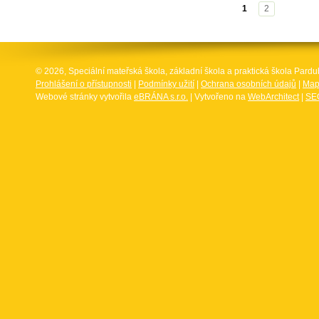
1
2
© 2026, Speciální mateřská škola, základní škola a praktická škola Par
Prohlášení o přístupnosti
|
Podmínky užití
|
Ochrana osobních údajů
|
Map
Webové stránky vytvořila
eBRÁNA s.r.o.
| Vytvořeno na
WebArchitect
|
SEO