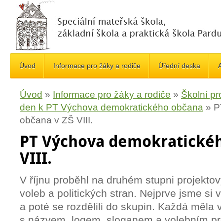
Úvod
Informace pro žáky a rodiče
Úřední deska
A
Úvod
»
Informace pro žáky a rodiče
»
Školní pr
den k PT Výchova demokratického občana
»
P
občana v ZŠ VIII.
PT Výchova demokratickéh
VIII.
V říjnu proběhl na druhém stupni projekt
voleb a politických stran. Nejprve jsme si v
a poté se rozdělili do skupin. Každá měla v
s názvem, logem, sloganem a volebním 