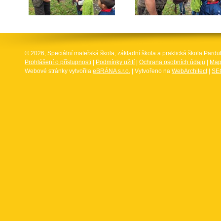
© 2026, Speciální mateřská škola, základní škola a praktická škola Par
Prohlášení o přístupnosti
|
Podmínky užití
|
Ochrana osobních údajů
|
Map
Webové stránky vytvořila
eBRÁNA s.r.o.
| Vytvořeno na
WebArchitect
|
SEO