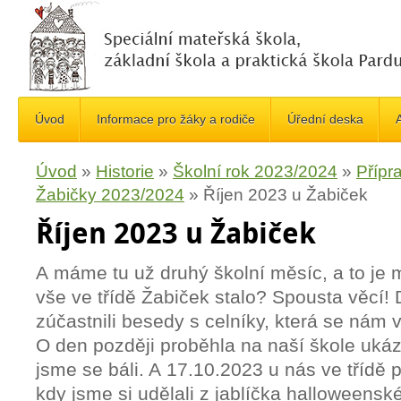
Úvod
Informace pro žáky a rodiče
Úřední deska
A
Úvod
»
Historie
»
Školní rok 2023/2024
»
Přípra
Žabičky 2023/2024
»
Říjen 2023 u Žabiček
Říjen 2023 u Žabiček
A máme tu už druhý školní měsíc, a to je m
vše ve třídě Žabiček stalo? Spousta věcí!
zúčastnili besedy s celníky, která se nám ve
O den později proběhla na naší škole uká
jsme se báli. A 17.10.2023 u nás ve třídě 
kdy jsme si udělali z jablíčka halloweensk