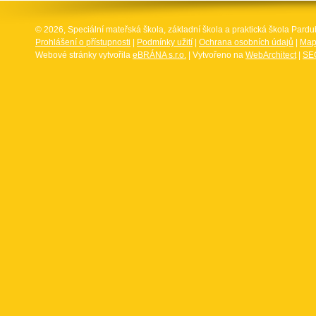
© 2026, Speciální mateřská škola, základní škola a praktická škola Par
Prohlášení o přístupnosti
|
Podmínky užití
|
Ochrana osobních údajů
|
Map
Webové stránky vytvořila
eBRÁNA s.r.o.
| Vytvořeno na
WebArchitect
|
SEO