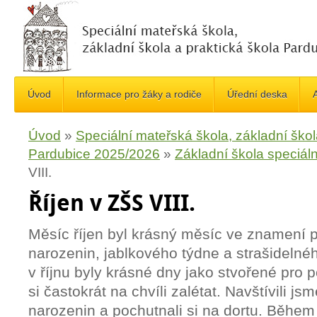
Úvod
Informace pro žáky a rodiče
Úřední deska
A
Úvod
»
Speciální mateřská škola, základní škol
Pardubice 2025/2026
»
Základní škola speciáln
VIII.
Říjen v ZŠS VIII.
Měsíc říjen byl krásný měsíc ve znamení p
narozenin, jablkového týdne a strašideln
v říjnu byly krásné dny jako stvořené pro p
si častokrát na chvíli zalétat. Navštívili j
narozenin a pochutnali si na dortu. Během