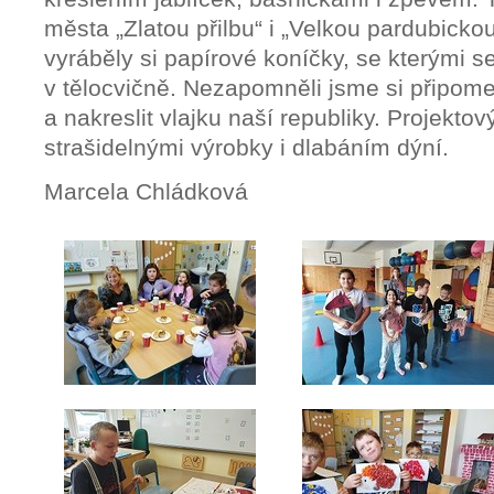
města „Zlatou přilbu“ i „Velkou pardubickou
vyráběly si papírové koníčky, se kterými s
v tělocvičně. Nezapomněli jsme si připome
a nakreslit vlajku naší republiky. Projekto
strašidelnými výrobky i dlabáním dýní.
Marcela Chládková