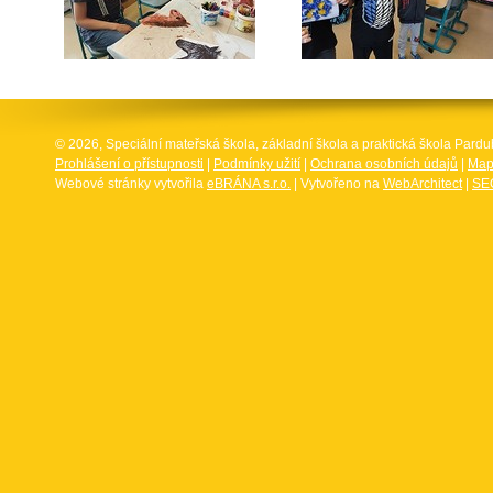
© 2026, Speciální mateřská škola, základní škola a praktická škola Par
Prohlášení o přístupnosti
|
Podmínky užití
|
Ochrana osobních údajů
|
Map
Webové stránky vytvořila
eBRÁNA s.r.o.
| Vytvořeno na
WebArchitect
|
SEO