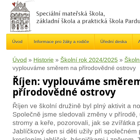
Úvod
Informace pro žáky a rodiče
Úřední deska
A
Úvod
»
Historie
»
Školní rok 2024/2025
»
Školn
vyplouváme směrem na přírodovědné ostrovy
Říjen: vyplouváme směre
přírodovědné ostrovy
Říjen ve školní družině byl plný aktivit a 
Společně jsme sledovali změny v přírodě, 
stromy a keře, pozorovali, jak se zvířátka 
Jablíčkový den si děti užily při společném
kreslením jablíček, básničkami i zpěvem. 