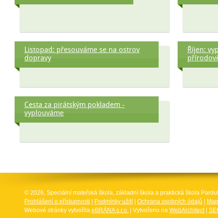
Listopad: přesouváme se na ostrov
Říjen: v
dopravy
přírodov
Cesta za pirátským pokladem -
vyplouváme
© 2026, Speciální mateřská škola, základní škola a praktická škola Par
Prohlášení o přístupnosti
|
Podmínky užití
|
Ochrana osobních údajů
|
Map
Webové stránky vytvořila
eBRÁNA s.r.o.
| Vytvořeno na
WebArchitect
|
SEO