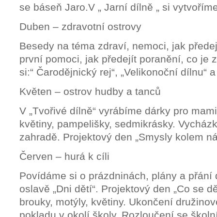
se báseň Jaro.V „ Jarní dílně „ si vytvoří
Duben – zdravotní ostrovy
Besedy na téma zdraví, nemoci, jak přede
první pomoci, jak předejít poranění, co je
si:“ Čarodějnický rej“, „Velikonoční dílnu“
Květen – ostrov hudby a tanců
V „Tvořivé dílně“ vyrábíme dárky pro mami
květiny, pampelišky, sedmikrásky. Vycházky
zahradě. Projektový den „Smysly kolem ná
Červen – hurá k cíli
Povídáme si o prázdninách, plány a přání 
oslavě „Dni dětí“. Projektový den „Co se dě
brouky, motýly, květiny. Ukončení družinov
pokladu v okolí školy. Rozloučení se škol