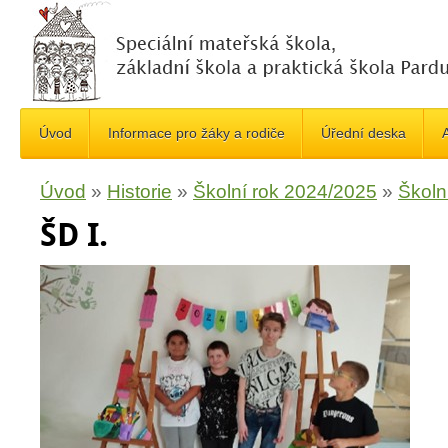
Úvod
Informace pro žáky a rodiče
Úřední deska
A
Úvod
»
Historie
»
Školní rok 2024/2025
»
Školn
ŠD I.