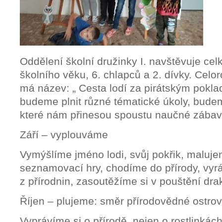
Oddělení školní družinky I. navštěvuje ce
školního věku, 6. chlapců a 2. dívky. Celor
má název: „ Cesta lodí za pirátským pokl
budeme plnit různé tématické úkoly, bude
které nám přinesou spoustu naučné zábav
Září – vyplouváme
Vymýšlíme jméno lodi, svůj pokřik, maluje
seznamovací hry, chodíme do přírody, vy
z přírodnin, zasoutěžíme si v pouštění dra
Říjen – plujeme: směr přírodovědné ostro
Vyprávíme si o přírodě, nejen o rostlinkách