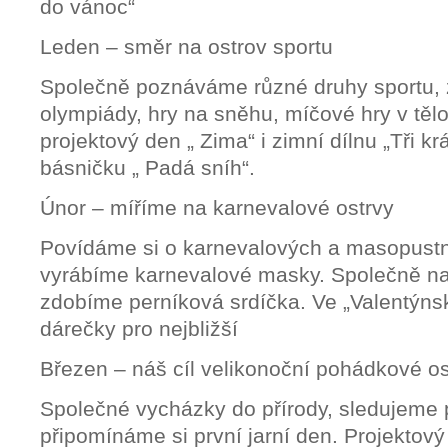
do vánoc“
Leden – směr na ostrov sportu
Společně poznáváme různé druhy sportu, zi
olympiády, hry na sněhu, míčové hry v těl
projektový den „ Zima“ i zimní dílnu „Tři k
básničku „ Padá sníh“.
Únor – míříme na karnevalové ostrvy
Povídáme si o karnevalových a masopustn
vyrábíme karnevalové masky. Společně na
zdobíme perníková srdíčka. Ve „Valentýnsk
dárečky pro nejbližší
Březen – náš cíl velikonoční pohádkové o
Společné vycházky do přírody, sledujeme p
připomínáme si první jarní den. Projektov