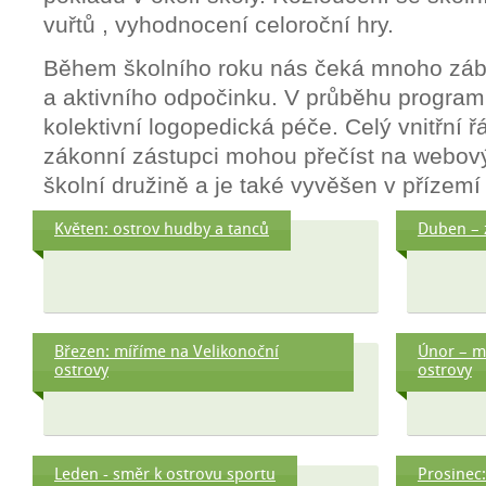
vuřtů , vyhodnocení celoroční hry.
Během školního roku nás čeká mnoho záb
a aktivního odpočinku. V průběhu program
kolektivní logopedická péče. Celý vnitřní řá
zákonní zástupci mohou přečíst na webový
školní družině a je také vyvěšen v přízemí 
Květen: ostrov hudby a tanců
Duben – 
Březen: míříme na Velikonoční
Únor – m
ostrovy
ostrovy
Leden - směr k ostrovu sportu
Prosinec: