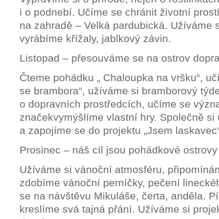
i o podnebí. Učíme se chránit životní pros
na zahradě – Velká pardubická. Užíváme si
vyrábíme křížaly, jablkový závin.
Listopad – přesouváme se na ostrov dopr
Čteme pohádku „ Chaloupka na vršku“, učí
se brambora“, užíváme si bramborový týd
o dopravních prostředcích, učíme se výz
značekvymýšlíme vlastní hry. Společně si
a zapojíme se do projektu „Jsem laskavec
Prosinec – náš cíl jsou pohádkové ostrovy
Užíváme si vánoční atmosféru, připomínáme
zdobíme vánoční perníčky, pečení linecké
se na návštěvu Mikuláše, čerta, anděla. P
kreslíme svá tajná přání. Užíváme si proj