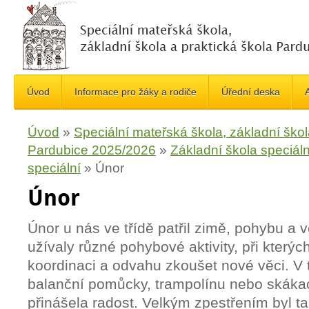
Úvod
Informace pro žáky a rodiče
Úřední deska
A
Úvod
»
Speciální mateřská škola, základní škol
Pardubice 2025/2026
»
Základní škola speciáln
speciální
»
Únor
Únor
Únor u nás ve třídě patřil zimě, pohybu a 
užívaly různé pohybové aktivity, při kterýc
koordinaci a odvahu zkoušet nové věci. V 
balanční pomůcky, trampolínu nebo skákac
přinášela radost. Velkým zpestřením byl t