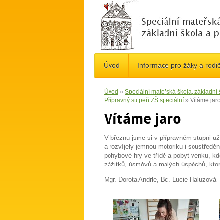
Úvod
Informace pro žáky a rodi
Úvod
»
Speciální mateřská škola, základní
Přípravný stupeň ZŠ speciální
»
Vítáme jar
Vítáme jaro
V březnu jsme si v přípravném stupni uži
a rozvíjely jemnou motoriku i soustředění
pohybové hry ve třídě a pobyt venku, kd
zážitků, úsměvů a malých úspěchů, kter
Mgr. Dorota Andrle, Bc. Lucie Haluzová