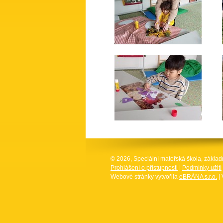
© 2026, Speciální mateřská škola, základ
Prohlášení o přístupnosti
|
Podmínky užití
Webové stránky vytvořila
eBRÁNA s.r.o.
| 