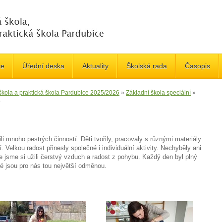
če
Úřední deska
Aktuality
Školská rada
Časopis
 škola a praktická škola Pardubice 2025/2026
»
Základní škola speciální
»
o
li mnoho pestrých činností. Děti tvořily, pracovaly s různými materiály
. Velkou radost přinesly společné i individuální aktivity. Nechyběly ani
e jsme si užili čerstvý vzduch a radost z pohybu. Každý den byl plný
é jsou pro nás tou největší odměnou.