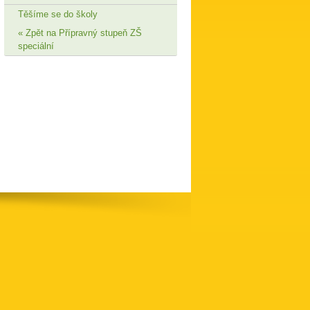
Těšíme se do školy
Zpět na Přípravný stupeň ZŠ
speciální