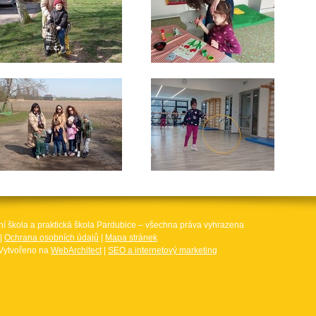
ní škola a praktická škola Pardubice – všechna práva vyhrazena
|
Ochrana osobních údajů
|
Mapa stránek
Vytvořeno na
WebArchitect
|
SEO a internetový marketing