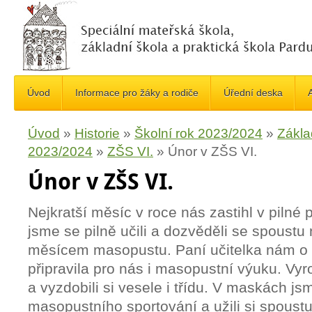
Úvod
Informace pro žáky a rodiče
Úřední deska
A
Úvod
»
Historie
»
Školní rok 2023/2024
»
Zákla
2023/2024
»
ZŠS VI.
»
Únor v ZŠS VI.
Únor v ZŠS VI.
Nejkratší měsíc v roce nás zastihl v pilné 
jsme se pilně učili a dozvěděli se spoustu
měsícem masopustu. Paní učitelka nám o
připravila pro nás i masopustní výuku. Vyr
a vyzdobili si vesele i třídu. V maskách js
masopustního sportování a užili si spoustu