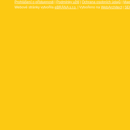
Prohlášení o přístupnosti
|
Podmínky užití
|
Ochrana osobních údajů
|
Map
Webové stránky vytvořila
eBRÁNA s.r.o.
| Vytvořeno na
WebArchitect
|
SEO