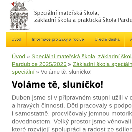
Úvod
Informace pro žáky a rodiče
Úřední deska
A
Úvod
»
Speciální mateřská škola, základní škol
Pardubice 2025/2026
»
Základní škola speciáln
speciální
»
Voláme tě, sluníčko!
Voláme tě, sluníčko!
Duben jsme si v přípravném stupni užili v
a hravých činností. Děti pracovaly s pod
i samostatně, procvičovaly jemnou motori
dovednostem. Velký prostor jsme věnovali
které rozvíjejí spolupráci a radost ze sdíl