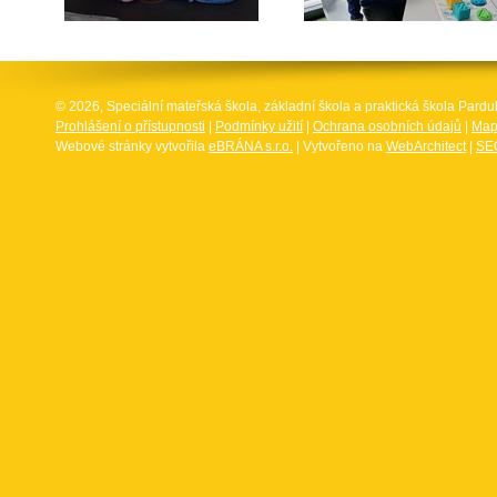
© 2026, Speciální mateřská škola, základní škola a praktická škola Par
Prohlášení o přístupnosti
|
Podmínky užití
|
Ochrana osobních údajů
|
Map
Webové stránky vytvořila
eBRÁNA s.r.o.
| Vytvořeno na
WebArchitect
|
SEO