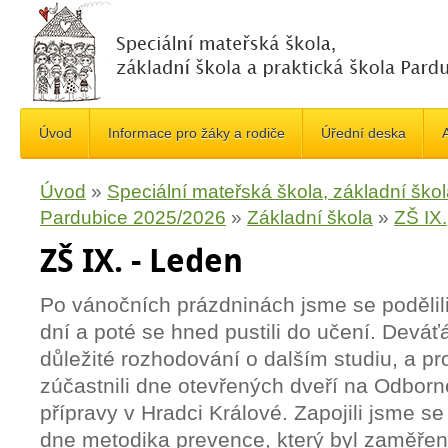
Úvod
Informace pro žáky a rodiče
Úřední deska
A
Úvod
»
Speciální mateřská škola, základní škol
Pardubice 2025/2026
»
Základní škola
»
ZŠ IX.
ZŠ IX. - Leden
Po vánočních prázdninách jsme se podělili
dní a poté se hned pustili do učení. Deváť
důležité rozhodování o dalším studiu, a pro
zúčastnili dne otevřených dveří na Odborné
přípravy v Hradci Králové. Zapojili jsme s
dne metodika prevence, který byl zaměře