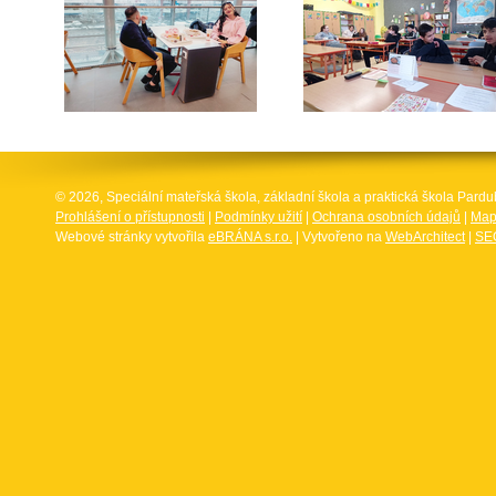
© 2026, Speciální mateřská škola, základní škola a praktická škola Par
Prohlášení o přístupnosti
|
Podmínky užití
|
Ochrana osobních údajů
|
Map
Webové stránky vytvořila
eBRÁNA s.r.o.
| Vytvořeno na
WebArchitect
|
SEO