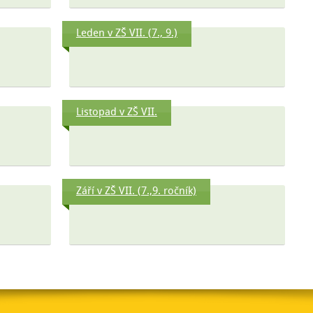
Leden v ZŠ VII. (7., 9.)
Listopad v ZŠ VII.
Září v ZŠ VII. (7.,9. ročník)