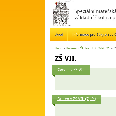
Úvod
Informace pro žáky a rodi
Úvod
»
Historie
»
Školní rok 2024/2025
»
ZŠ
ZŠ VII.
Červen v ZŠ VII.
Duben v ZŠ VII. (7., 9.)