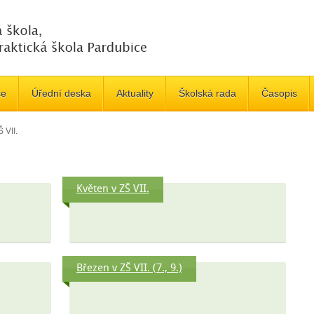
če
Úřední deska
Aktuality
Školská rada
Časopis
 VII.
Květen v ZŠ VII.
Březen v ZŠ VII. (7., 9.)