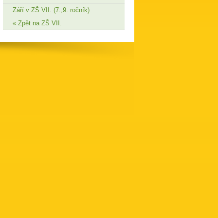
Září v ZŠ VII. (7.,9. ročník)
Zpět na ZŠ VII.