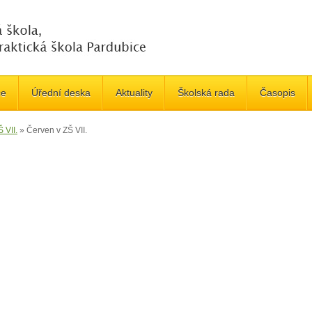
če
Úřední deska
Aktuality
Školská rada
Časopis
 VII.
»
Červen v ZŠ VII.