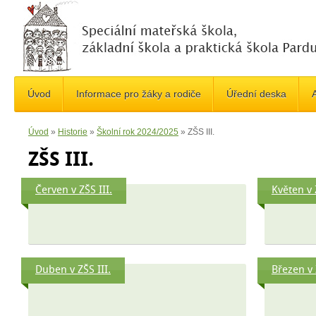
Úvod
Informace pro žáky a rodiče
Úřední deska
A
Úvod
»
Historie
»
Školní rok 2024/2025
»
ZŠS III.
ZŠS III.
Červen v ZŠS III.
Květen v 
Duben v ZŠS III.
Březen v 