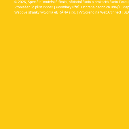
© 2026, Speciální mateřská škola, základní škola a praktická škola Par
Prohlášení o přístupnosti
|
Podmínky užití
|
Ochrana osobních údajů
|
Map
Webové stránky vytvořila
eBRÁNA s.r.o.
| Vytvořeno na
WebArchitect
|
SEO