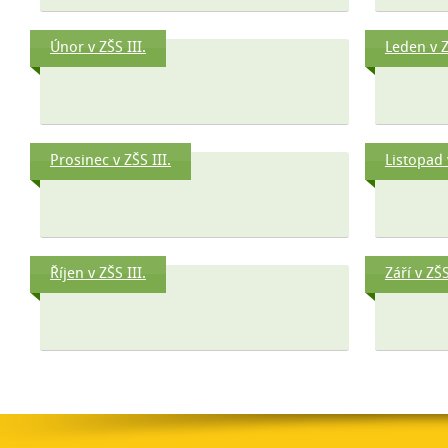
Únor v ZŠS III.
Leden v Z
Prosinec v ZŠS III.
Listopad 
Říjen v ZŠS III.
Září v ZŠS