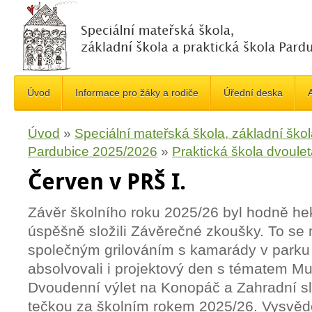
Úvod
Informace pro žáky a rodiče
Úřední deska
A
Úvod
»
Speciální mateřská škola, základní škol
Pardubice 2025/2026
»
Praktická škola dvoule
Červen v PRŠ I.
Závěr školního roku 2025/26 byl hodně hekt
úspěšně složili Závěrečné zkoušky. To se 
společným grilováním s kamarády v parku 
absolvovali i projektový den s tématem Mul
Dvoudenní výlet na Konopáč a Zahradní sl
tečkou za školním rokem 2025/26. Vysvěd