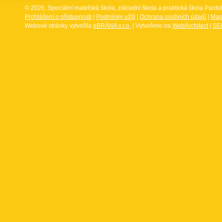
© 2026, Speciální mateřská škola, základní škola a praktická škola Par
Prohlášení o přístupnosti
|
Podmínky užití
|
Ochrana osobních údajů
|
Map
Webové stránky vytvořila
eBRÁNA s.r.o.
| Vytvořeno na
WebArchitect
|
SEO