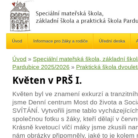
Úvod
Informace pro žáky a rodiče
Úřední deska
A
Úvod
»
Speciální mateřská škola, základní škol
Pardubice 2025/2026
»
Praktická škola dvoule
Květen v PRŠ I.
Květen byl ve znamení exkurzí a tranzitníh
jsme Denní centrum Most do života a Sociá
SVÍTÁNÍ. Vytvořili jsme tablo vycházejícíc
společnou fotku s žáky, kteří dělají v čer
Krásně kvetoucí vlčí máky jsme zkusili na
nám obrázky připomněly, jaké to je kolem