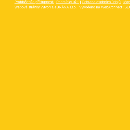
Prohlášení o přístupnosti
|
Podmínky užití
|
Ochrana osobních údajů
|
Map
Webové stránky vytvořila
eBRÁNA s.r.o.
| Vytvořeno na
WebArchitect
|
SEO