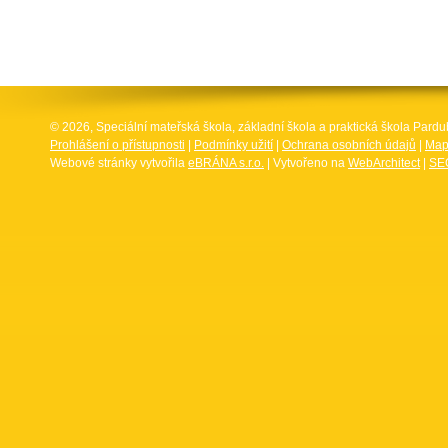
© 2026, Speciální mateřská škola, základní škola a praktická škola Par
Prohlášení o přístupnosti
|
Podmínky užití
|
Ochrana osobních údajů
|
Map
Webové stránky vytvořila
eBRÁNA s.r.o.
| Vytvořeno na
WebArchitect
|
SEO