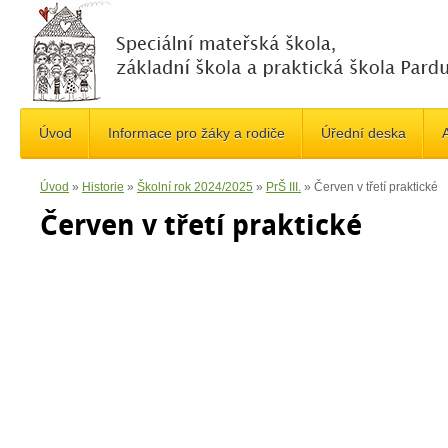
Úvod
Informace pro žáky a rodiče
Úřední deska
A
Úvod
»
Historie
»
Školní rok 2024/2025
»
PrŠ III.
»
Červen v třetí praktické
Červen v třetí praktické