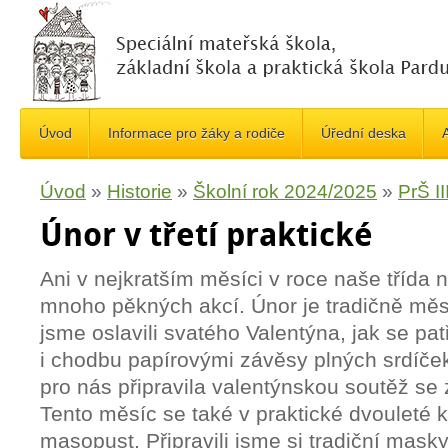
Úvod
Informace pro žáky a rodiče
Úřední deska
A
Úvod
»
Historie
»
Školní rok 2024/2025
»
PrŠ III
Únor v třetí praktické
Ani v nejkratším měsíci v roce naše třída 
mnoho pěkných akcí. Únor je tradičně měsí
jsme oslavili svatého Valentýna, jak se patř
i chodbu papírovými závěsy plných srdíček
pro nás připravila valentýnskou soutěž se 
Tento měsíc se také v praktické dvouleté ko
masopust. Připravili jsme si tradiční mas