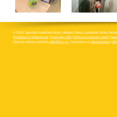
© 2026, Speciální mateřská škola, základní škola a praktická škola Par
Prohlášení o přístupnosti
|
Podmínky užití
|
Ochrana osobních údajů
|
Map
Webové stránky vytvořila
eBRÁNA s.r.o.
| Vytvořeno na
WebArchitect
|
SEO