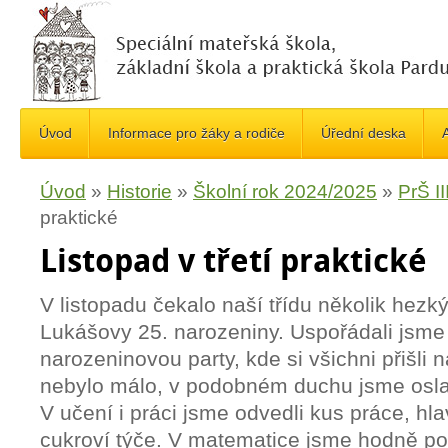
Úvod
Informace pro žáky a rodiče
Úřední deska
A
Úvod
»
Historie
»
Školní rok 2024/2025
»
PrŠ III
praktické
Listopad v třetí praktické
V listopadu čekalo naší třídu několik hezký
Lukášovy 25. narozeniny. Uspořádali jsm
narozeninovou party, kde si všichni přišli 
nebylo málo, v podobném duchu jsme oslav
V učení i práci jsme odvedli kus práce, hl
cukroví týče. V matematice jsme hodně počí