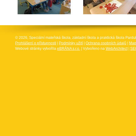
© 2026, Speciální mateřská škola, základní škola a praktická škola Par
Prohlášení o přístupnosti
|
Podmínky užití
|
Ochrana osobních údajů
|
Map
Webové stránky vytvořila
eBRÁNA s.r.o.
| Vytvořeno na
WebArchitect
|
SEO