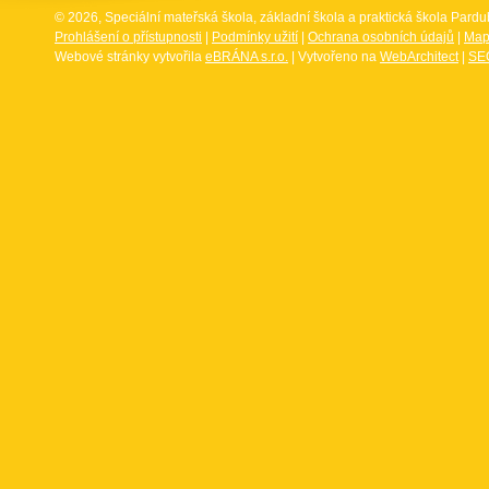
© 2026, Speciální mateřská škola, základní škola a praktická škola Par
Prohlášení o přístupnosti
|
Podmínky užití
|
Ochrana osobních údajů
|
Map
Webové stránky vytvořila
eBRÁNA s.r.o.
| Vytvořeno na
WebArchitect
|
SEO