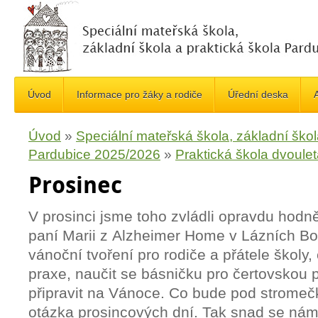
Úvod
Informace pro žáky a rodiče
Úřední deska
A
Úvod
»
Speciální mateřská škola, základní škol
Pardubice 2025/2026
»
Praktická škola dvoule
Prosinec
V prosinci jsme toho zvládli opravdu hodně
paní Marii z Alzheimer Home v Lázních B
vánoční tvoření pro rodiče a přátele školy
praxe, naučit se básničku pro čertovskou 
připravit na Vánoce. Co bude pod stromeč
otázka prosincových dní. Tak snad se nám