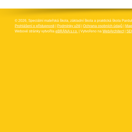
© 2026, Speciální mateřská škola, základní škola a praktická škola Par
Prohlášení o přístupnosti
|
Podmínky užití
|
Ochrana osobních údajů
|
Map
Webové stránky vytvořila
eBRÁNA s.r.o.
| Vytvořeno na
WebArchitect
|
SEO