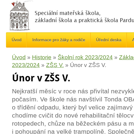
Úvod
Informace pro žáky a rodiče
Úřední deska
A
Úvod
»
Historie
»
Školní rok 2023/2024
»
Zákla
2023/2024
»
ZŠS V.
»
Únor v ZŠS V.
Únor v ZŠS V.
Nejkratší měsíc v roce nás přivítal nezvyk
počasím. Ve škole nás navštívil Tonda 
o třídění odpadu, který byl velice zajímav
chodíme cvičit do nové rehabilitační tělocv
rotopedech, chůze na běžeckém pásu a mo
i pohoupání na velké trampolíně. Společně 